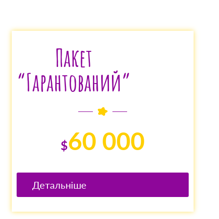
Пакет
“Гарантований”
60 000
$
Детальніше