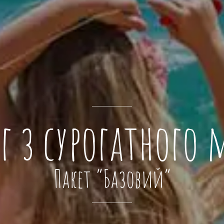
г з сурогатного
Пакет “Базовий”