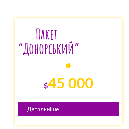
Пакет
“Донорський”
45 000
$
Детальніше