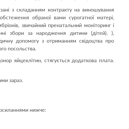
язані з складанням контракту на виношування
 обстеження обраної вами сурогатної матері,
бріонів, звичайний пренатальний моніторинг і
ичні збори за народження дитини (дітей). ),
идичну допомогу з отриманням свідоцтва про
го посольства.
онор яйцеклітин, стягується додаткова плата.
ами зараз.
 посиланнями нижче: