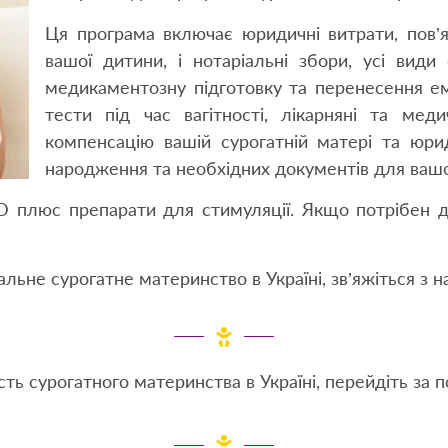
Ця програма включає юридичні витрати, пов’
вашої дитини, і нотаріальні збори, усі види
медикаментозну підготовку та перенесення ем
тести під час вагітності, лікарняні та мед
компенсацію вашій сурогатній матері та юр
народження та необхідних документів для вашо
D плюс препарати для стимуляції. Якщо потрібен д
ьне сурогатне материнство в Україні, зв’яжіться з н
сть сурогатного материнства в Україні, перейдіть за