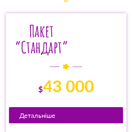
Пакет
“Стандарт”
43 000
$
Детальніше