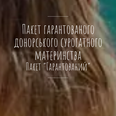
Пакет гарантованого
донорського сурогатного
материнства
Пакет “Гарантований”