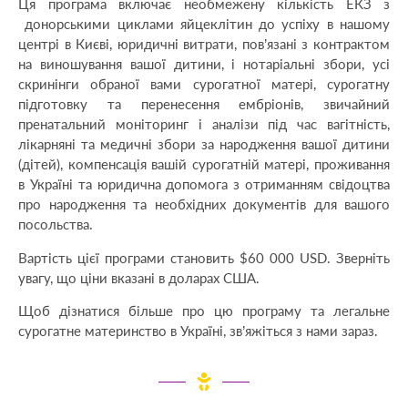
Ця програма включає необмежену кількість ЕКЗ з
донорськими циклами яйцеклітин до успіху в нашому
центрі в Києві, юридичні витрати, пов’язані з контрактом
на виношування вашої дитини, і нотаріальні збори, усі
скринінги обраної вами сурогатної матері, сурогатну
підготовку та перенесення ембріонів, звичайний
пренатальний моніторинг і аналізи під час вагітність,
лікарняні та медичні збори за народження вашої дитини
(дітей), компенсація вашій сурогатній матері, проживання
в Україні та юридична допомога з отриманням свідоцтва
про народження та необхідних документів для вашого
посольства.
Вартість цієї програми становить $60 000 USD. Зверніть
увагу, що ціни вказані в доларах США.
Щоб дізнатися більше про цю програму та легальне
сурогатне материнство в Україні, зв’яжіться з нами зараз.