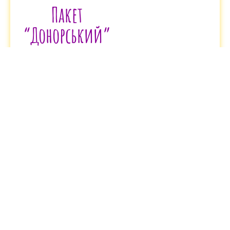
Пакет
“Донорський”
45 000
$
Детальніше