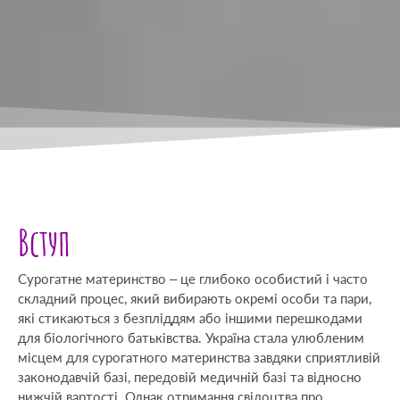
Вступ
Сурогатне материнство – це глибоко особистий і часто
складний процес, який вибирають окремі особи та пари,
які стикаються з безпліддям або іншими перешкодами
для біологічного батьківства. Україна стала улюбленим
місцем для сурогатного материнства завдяки сприятливій
законодавчій базі, передовій медичній базі та відносно
нижчій вартості. Однак отримання свідоцтва про