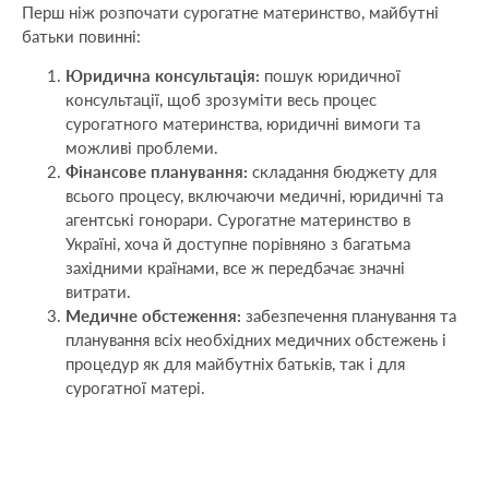
Перш ніж розпочати сурогатне материнство, майбутні
батьки повинні:
Юридична консультація:
пошук юридичної
консультації, щоб зрозуміти весь процес
сурогатного материнства, юридичні вимоги та
можливі проблеми.
Фінансове планування:
складання бюджету для
всього процесу, включаючи медичні, юридичні та
агентські гонорари. Сурогатне материнство в
Україні, хоча й доступне порівняно з багатьма
західними країнами, все ж передбачає значні
витрати.
Медичне обстеження:
забезпечення планування та
планування всіх необхідних медичних обстежень і
процедур як для майбутніх батьків, так і для
сурогатної матері.
Процедури після пологів
Після народження дитини майбутні батьки повинні: