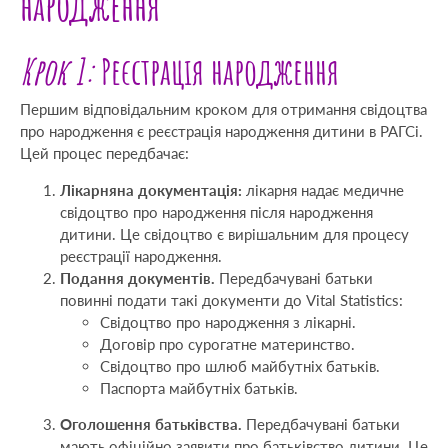
народження
Крок 1:
Реєстрація народження
Першим відповідальним кроком для отримання свідоцтва
про народження є реєстрація народження дитини в РАГСі.
Цей процес передбачає:
Лікарняна документація:
лікарня надає медичне
свідоцтво про народження після народження
дитини. Це свідоцтво є вирішальним для процесу
реєстрації народження.
Подання документів.
Передбачувані батьки
повинні подати такі документи до Vital Statistics:
Свідоцтво про народження з лікарні.
Договір про сурогатне материнство.
Свідоцтво про шлюб майбутніх батьків.
Паспорта майбутніх батьків.
Оголошення батьківства.
Передбачувані батьки
мають офіційно заявити про батьківство дитини. Це