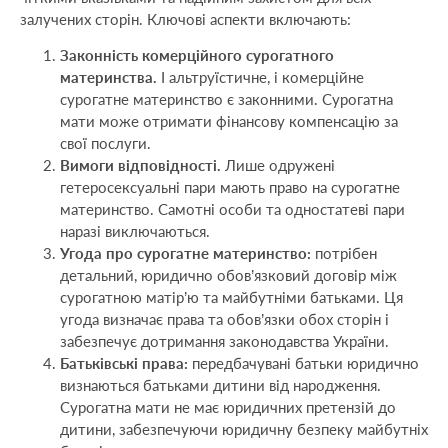
залучених сторін. Ключові аспекти включають:
Законність комерційного сурогатного
материнства.
І альтруїстичне, і комерційне
сурогатне материнство є законними. Сурогатна
мати може отримати фінансову компенсацію за
свої послуги.
Вимоги відповідності.
Лише одружені
гетеросексуальні пари мають право на сурогатне
материнство. Самотні особи та одностатеві пари
наразі виключаються.
Угода про сурогатне материнство:
потрібен
детальний, юридично обов’язковий договір між
сурогатною матір’ю та майбутніми батьками. Ця
угода визначає права та обов’язки обох сторін і
забезпечує дотримання законодавства України.
Батьківські права:
передбачувані батьки юридично
визнаються батьками дитини від народження.
Сурогатна мати не має юридичних претензій до
дитини, забезпечуючи юридичну безпеку майбутніх